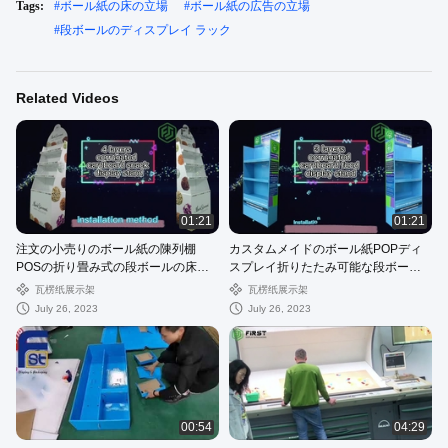
Tags:
#
ボール紙の床の立場
#
ボール紙の広告の立場
#
段ボールのディスプレイ ラック
Related Videos
01:21
01:21
注文の小売りのボール紙の陳列棚
カスタムメイドのボール紙POPディ
POSの折り畳み式の段ボールの床の
スプレイ折りたたみ可能な段ボール
陳列棚
紙の床の陳列棚
瓦楞纸展示架
瓦楞纸展示架
July 26, 2023
July 26, 2023
00:54
04:29