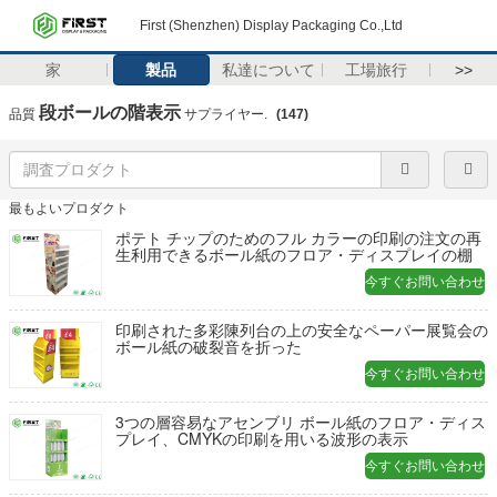
First (Shenzhen) Display Packaging Co.,Ltd
家
製品
私達について
工場旅行
>>
段ボールの階表示
品質
サプライヤー.
(147)
最もよいプロダクト
ポテト チップのためのフル カラーの印刷の注文の再
生利用できるボール紙のフロア・ディスプレイの棚
今すぐお問い合わせ
印刷された多彩陳列台の上の安全なペーパー展覧会の
ボール紙の破裂音を折った
今すぐお問い合わせ
3つの層容易なアセンブリ ボール紙のフロア・ディス
プレイ、CMYKの印刷を用いる波形の表示
今すぐお問い合わせ