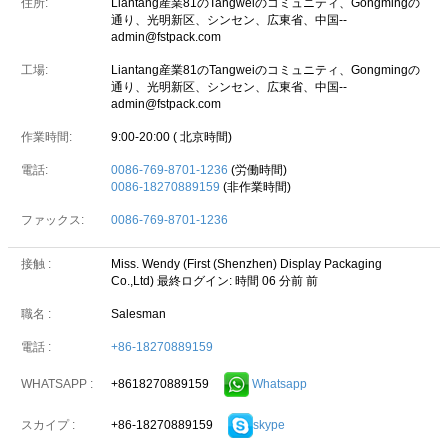
住所:
Liantang産業81のTangweiのコミュニティ、Gongmingの
通り、光明新区、シンセン、広東省、中国--
admin@fstpack.com
工場:
Liantang産業81のTangweiのコミュニティ、Gongmingの
通り、光明新区、シンセン、広東省、中国--
admin@fstpack.com
作業時間:
9:00-20:00 ( 北京時間)
電話:
0086-769-8701-1236
(労働時間)
0086-18270889159
(非作業時間)
ファックス:
0086-769-8701-1236
接触 :
Miss. Wendy (First (Shenzhen) Display Packaging
Co.,Ltd)
最終ログイン: 時間 06 分前 前
職名 :
Salesman
電話 :
+86-18270889159
+8618270889159
Whatsapp
WHATSAPP :
+86-18270889159
skype
スカイプ :