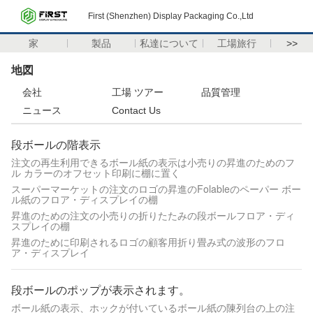
First (Shenzhen) Display Packaging Co.,Ltd
家
製品
私達について
工場旅行
>>
地図
会社
工場 ツアー
品質管理
ニュース
Contact Us
段ボールの階表示
注文の再生利用できるボール紙の表示は小売りの昇進のためのフ
ル カラーのオフセット印刷に棚に置く
スーパーマーケットの注文のロゴの昇進のFolableのペーパー ボー
ル紙のフロア・ディスプレイの棚
昇進のための注文の小売りの折りたたみの段ボールフロア・ディ
スプレイの棚
昇進のために印刷されるロゴの顧客用折り畳み式の波形のフロ
ア・ディスプレイ
段ボールのポップが表示されます。
ボール紙の表示、ホックが付いているボール紙の陳列台の上の注