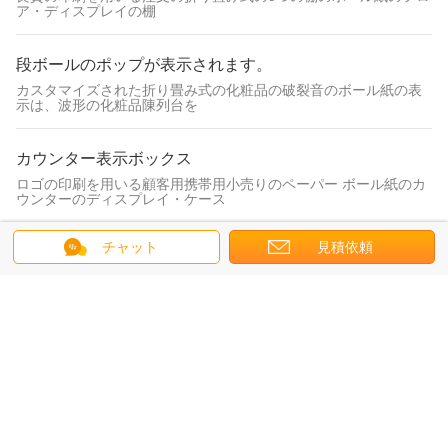
ア・ディスプレイの棚
段ボールのポップが表示されます。
カスタマイズされた折り畳み式の化粧品の破裂音のボール紙の表
示は、波形の化粧品陳列台を
カウンター表示ボックス
ロゴの印刷を用いる顧客用携帯用小売りのペーパー ボール紙のカ
ウンターのディスプレイ・ケース
チャット
見積依頼
上限のギフト用の箱
よい印刷のハンドメイドの板紙箱は包装の堅いギフト包装箱ワイ
ンを飲む
ダン ボール色
折る薄い紙箱着色された波形箱の再利用可能物資の習慣のロゴ
段ボールの表示ボックス