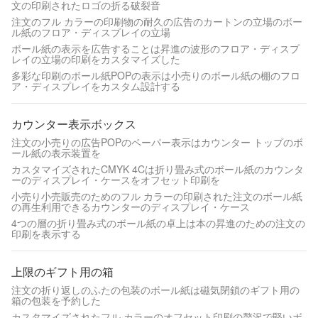
文の印刷されたロゴの折る破裂音
注文のフル カラーの印刷物の耐久の広告のカートンの立場のボー
ル紙のフロア・ディスプレイの立場
ボール紙の表示を広告することは昇進の波形のフロア・ディスプ
レイの立場の印刷をカスタマイズした
多彩な印刷のボール紙POPの表示は小売りのボール紙の棚のフロ
ア・ディスプレイをカスタム設計する
カウンター表示ボックス
注文の小売りの広告POPのペーパー表示はカウンター トップのボ
ール紙の表示装置を
カスタマイズされたCMYK 4Cは折り畳み式のボール紙のカウンタ
ーのディスプレイ・ケースをオフセット印刷を
小売り小売販売のためのフル カラーの印刷された注文のボール紙
の再生利用できるカウンターのディスプレイ・ケース
4つの層の折り畳み式のボール紙の卓上は本の昇進のための注文の
印刷を表示する
上限のギフト用の箱
注文の折り返しのふたの包装のボール紙は磁気閉鎖のギフト用の
箱の包装を予約した
カスタマイズされたフル カラーのオフセット印刷の贅沢で堅いボ