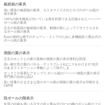
板紙箱の家具
強い構造の板紙箱の家具、カスタマイズされたロゴのボール紙の
表示家具
100%の樹木構造が付いている再生利用できる圧縮されたペーパー
ボール紙の家具
注文の包装紙の板紙箱の家具、動物の形によってリサイクルされ
るボール紙の家具
Ecoの便利な椅子のチェーン・ストアのために多機能折り畳み式の
ボール紙の家具
側面の翼の表示
注文のホックとの家の装飾の側面の翼の表示便利な防湿
高い耐久性の翼のパネル・ディスプレイ4はニスをかけます/光沢
のあるラミネーション車輪によって味方しま
ホックとの容易なアセンブリ ボール紙のペーパー側面の翼の表示
専門家の自由な設計
良い技量のさまざまな形のボール紙の側面の翼の表示を印刷する
CMYK
段ボールの階表示
良質の印刷を用いる注文の折り畳み式の3つの棚のボール紙のフロ