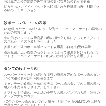
時計屋のための銀製の押す店頭の贅沢な商品の表示包装箱
長方形のハンドメイドの上限の印刷された板紙箱の再生利用でき
る絹のラミネーション
段ボール パレットの表示
4つは耐久のボール紙パレット陳列台スーパーマーケットの昇進の
ための味方しました
車の形はパレット表示商品の床の棚の立ち客によってカスタマイ
ズされたサイズを波形を付けました
多層ヘビー級のボール紙パレット表示高い負荷-軸受け容量
適用範囲が広い複数のセクションによって波形を付けられるパレ
ットはスーパーマーケットのための独特な設計を表示します
ダンプの段ボール箱
スーパーマーケットの多彩な明確の環境友好的なボール紙のダン
プの大箱の表示は印刷を書きます
キャンデーの食糧のための丈夫なボール紙のダンプの大箱の表示
耐久の小売りをリサイクルして下さい
オフセット印刷のボール紙の小売りの表示ダンプの大箱、波形の
ダンプの大箱の表示
4C色のボール紙のダンプの大箱再生利用できるOEM/ODMは軽食
の昇進のために印刷しました