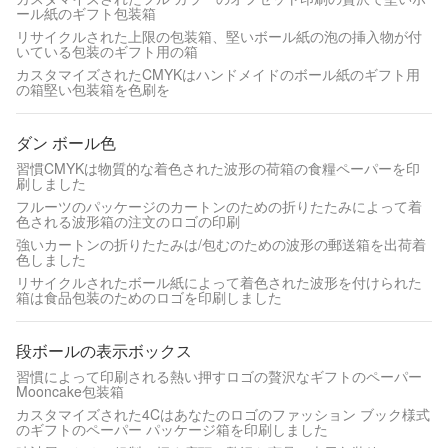
ール紙のギフト包装箱
リサイクルされた上限の包装箱、堅いボール紙の泡の挿入物が付
いている包装のギフト用の箱
カスタマイズされたCMYKはハンドメイドのボール紙のギフト用
の箱堅い包装箱を色刷を
ダン ボール色
習慣CMYKは物質的な着色された波形の荷箱の食糧ペーパーを印
刷しました
フルーツのパッケージのカートンのための折りたたみによって着
色される波形箱の注文のロゴの印刷
強いカートンの折りたたみは/包むのための波形の郵送箱を出荷着
色しました
リサイクルされたボール紙によって着色された波形を付けられた
箱は食品包装のためのロゴを印刷しました
段ボールの表示ボックス
習慣によって印刷される熱い押すロゴの贅沢なギフトのペーパー
Mooncake包装箱
カスタマイズされた4Cはあなたのロゴのファッション ブック様式
のギフトのペーパー パッケージ箱を印刷しました