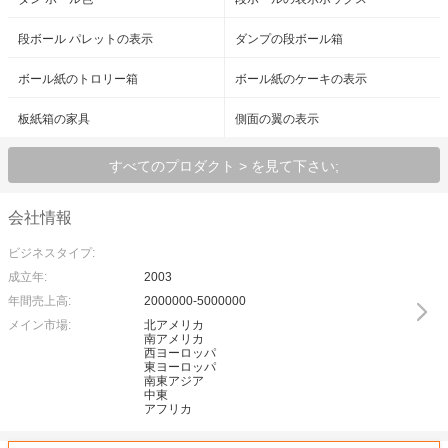
段ボール パレットの表示
ダンプの段ボール箱
ボール紙のトロリー箱
ボール紙のケーキの表示
板紙箱の家具
側面の翼の表示
すべてのプロダクト > を見て下さい;
会社情報
ビジネスタイプ:
成立年:
2003
年間売上高:
2000000-5000000
メイン市場:
北アメリカ
南アメリカ
西ヨーロッパ
東ヨーロッパ
南東アジア
中東
アフリカ