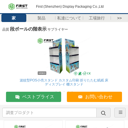
First (Shenzhen) Display Packaging Co.,Ltd
家
製品
私達について
工場旅行
>>
段ボールの階表示
品質
サプライヤー
波紋型POS小売スタンド カスタム印刷 折りたたむ紙紙 床
ディスプレイ 棚スタンド
ベストプライス
お問い合わせ