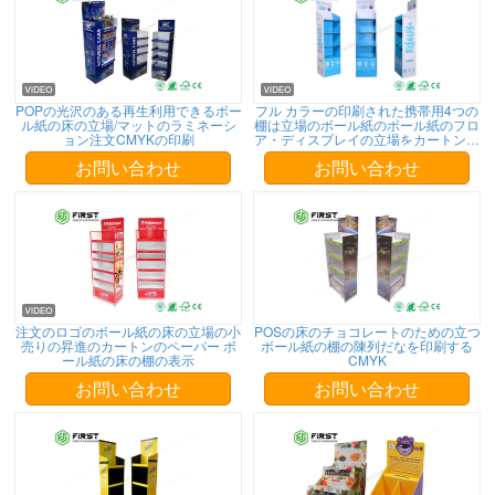
POPの光沢のある再生利用できるボー
フル カラーの印刷された携帯用4つの
ル紙の床の立場/マットのラミネーシ
棚は立場のボール紙のボール紙のフロ
ョン注文CMYKの印刷
ア・ディスプレイの立場をカートンに
入れる
お問い合わせ
お問い合わせ
注文のロゴのボール紙の床の立場の小
POSの床のチョコレートのための立つ
売りの昇進のカートンのペーパー ボ
ボール紙の棚の陳列だなを印刷する
ール紙の床の棚の表示
CMYK
お問い合わせ
お問い合わせ