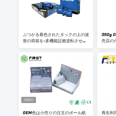
ぶつかる着色されたタックの上の波
350g
形の荷箱を-多機能証拠逆転させて
売店の
下さい
紙のデ
付けた
OEM色は小売りの注文のボール紙
再生利