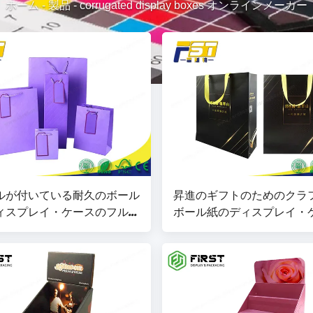
ホーム
-
製品
-
corrugated display boxes オンラインメーカー
ルが付いている耐久のボール
昇進のギフトのためのクラ
ィスプレイ・ケースのフル
ボール紙のディスプレイ・
のギフトのペーパー包装袋
光沢のあるラミネーション
印刷されるロゴ