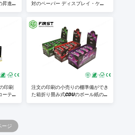
の昇進の
対のペーパー ディスプレイ・ケー
ィスプレ
スは昇進のための注文のロゴを立て
る
Kの印刷
注文の印刷の小売りの棚準備ができ
コーティ
た箱折り畳み式CDUのボール紙のカ
ィスプレ
ウンターのディスプレイ・ケース
た
 ページ