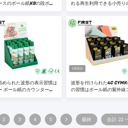
ースのボール紙K9の段ボー
れる再生利用できる小売り
ボール紙のカウンターのデ
イ・ケース
詰められた波形の表示習慣は
波形を付けられた4C CYM
ー ボール紙のカウンターの
の習慣はボール紙の紫外線
プレイ・ケースを印刷した
ングが付いている反対のデ
イ・ケースをリサイクルし
2
3
4
5
最終
合計 22