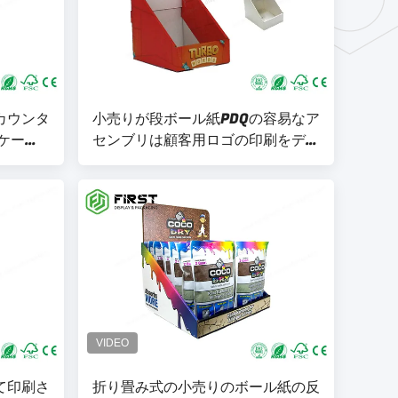
カウンタ
小売りが段ボール紙PDQの容易なア
ケース
センブリは顧客用ロゴの印刷をディ
リ注文の
スプレイ・ケース
て印刷さ
折り畳み式の小売りのボール紙の反