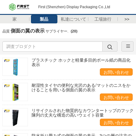
First (Shenzhen) Display Packaging Co.,Ltd
家
製品
私達について
工場旅行
>>
側面の翼の表示
品質
サプライヤー.
(20)
プラスチック ホックと軽量多目的ボール紙の商品化
表示
お問い合わせ
耐湿性タイヤの便利な光沢のある/マットのニスをか
けることを用いる側面の翼の表示
お問い合わせ
リサイクルされた物質的なカウンタートップのフック
陳列の丈夫な構造の高いウェイト容量
お問い合わせ
防水折り畳み式の側面の翼の表示、3つの層の注文の